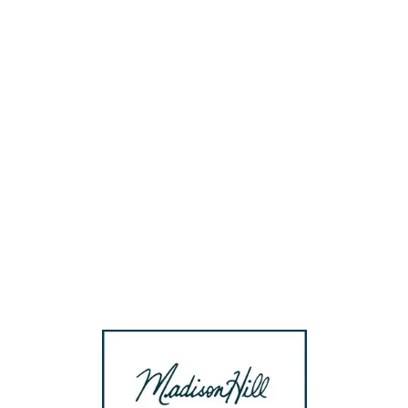
Loa
din
g...