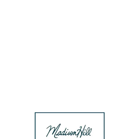
Loa
din
g...