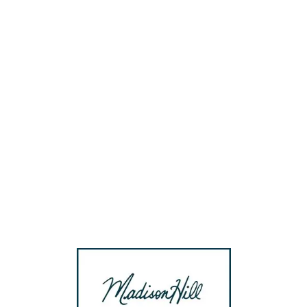
Loa
din
g...