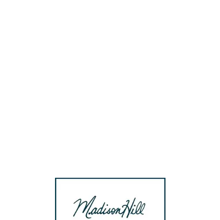
Loa
din
g...