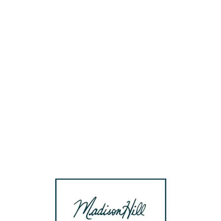
Loa
din
g...